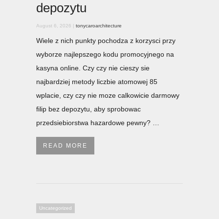
depozytu
August 6, 2026 |
tonycaroarchitecture
Wiele z nich punkty pochodza z korzysci przy
wyborze najlepszego kodu promocyjnego na
kasyna online. Czy czy nie cieszy sie
najbardziej metody liczbie atomowej 85
wplacie, czy czy nie moze calkowicie darmowy
filip bez depozytu, aby sprobowac
przedsiebiorstwa hazardowe pewny? …
READ MORE
Uncategorized