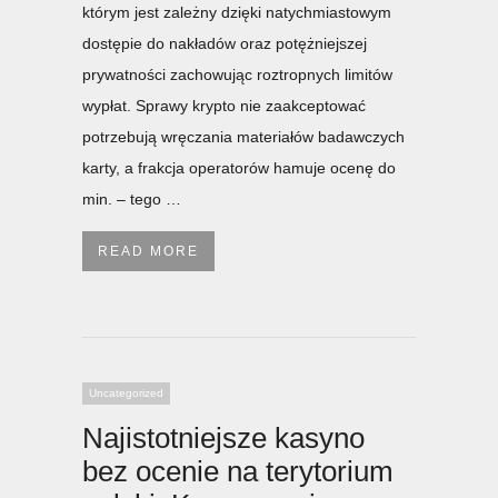
którym jest zależny dzięki natychmiastowym
dostępie do nakładów oraz potężniejszej
prywatności zachowując roztropnych limitów
wypłat. Sprawy krypto nie zaakceptować
potrzebują wręczania materiałów badawczych
karty, a frakcja operatorów hamuje ocenę do
min. – tego …
READ MORE
Uncategorized
Najistotniejsze kasyno
bez ocenie na terytorium