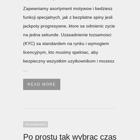
Zapewniamy asortyment motywow i bedziesz
funkcji specjalnych, jak z bezplatne spiny jesli
jackpoty progresywne, ktore sa odmienic zycie
na jedna sekunde. Uzasadnienie tozsamosci
(KYC) sa standardem na rynku i wymogiem
licencyjnym, kto musimy spelniac, aby
bezpieczny wszystkim uzytkownikom i mozesz
…
READ MORE
Uncategorized
Po prostu tak wybrac czas