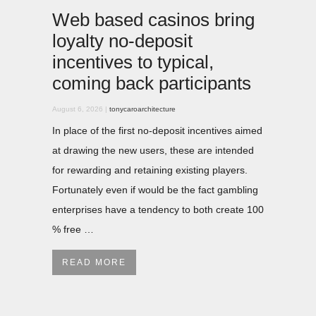
Web based casinos bring
loyalty no-deposit
incentives to typical,
coming back participants
August 6, 2026 |
tonycaroarchitecture
In place of the first no-deposit incentives aimed
at drawing the new users, these are intended
for rewarding and retaining existing players.
Fortunately even if would be the fact gambling
enterprises have a tendency to both create 100
% free …
READ MORE