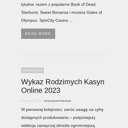
tytulow, razem z popularne Book of Dead,
Starburst, Sweet Bonanza i mozesz Gates of
Olympus. SpinCity Casino …
READ MORE
Uncategorized
Wykaz Rodzimych Kasyn
Online 2023
August 6, 2026 |
tonycaroarchitecture
W pierwszej kolejności, zwróć uwagę na cyfrę
dostępnych produkowaniu – potężniejszy
selekcja zazwyczaj określa ogromniejszą