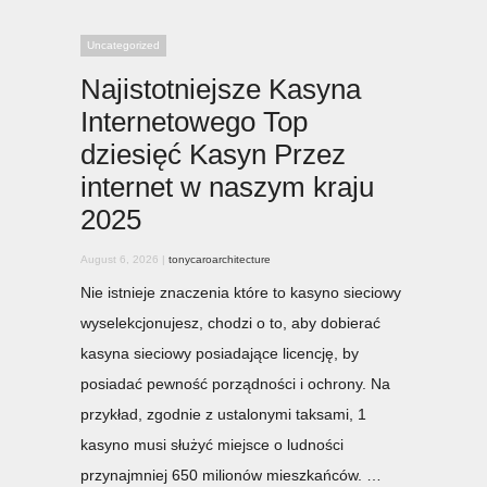
Uncategorized
Najistotniejsze Kasyna
Internetowego Top
dziesięć Kasyn Przez
internet w naszym kraju
2025
August 6, 2026 |
tonycaroarchitecture
Nie istnieje znaczenia które to kasyno sieciowy
wyselekcjonujesz, chodzi o to, aby dobierać
kasyna sieciowy posiadające licencję, by
posiadać pewność porządności i ochrony. Na
przykład, zgodnie z ustalonymi taksami, 1
kasyno musi służyć miejsce o ludności
przynajmniej 650 milionów mieszkańców. …