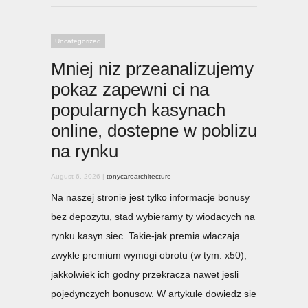
Uncategorized
Mniej niz przeanalizujemy
pokaz zapewni ci na
popularnych kasynach
online, dostepne w poblizu
na rynku
August 6, 2026 |
tonycaroarchitecture
Na naszej stronie jest tylko informacje bonusy
bez depozytu, stad wybieramy ty wiodacych na
rynku kasyn siec. Takie-jak premia wlaczaja
zwykle premium wymogi obrotu (w tym. x50),
jakkolwiek ich godny przekracza nawet jesli
pojedynczych bonusow. W artykule dowiedz sie