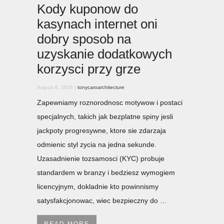
Kody kuponow do
kasynach internet oni
dobry sposob na
uzyskanie dodatkowych
korzysci przy grze
August 6, 2026 |
tonycaroarchitecture
Zapewniamy roznorodnosc motywow i postaci
specjalnych, takich jak bezplatne spiny jesli
jackpoty progresywne, ktore sie zdarzaja
odmienic styl zycia na jedna sekunde.
Uzasadnienie tozsamosci (KYC) probuje
standardem w branzy i bedziesz wymogiem
licencyjnym, dokladnie kto powinnismy
satysfakcjonowac, wiec bezpieczny do …