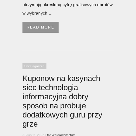
otrzymują określoną cyfrę gratisowych obrotów
w wybranych …
READ MORE
Uncategorized
Kuponow na kasynach
siec technologia
informacyjna dobry
sposob na probuje
dodatkowych guru przy
grze
August 6, 2026 |
tonycaroarchitecture