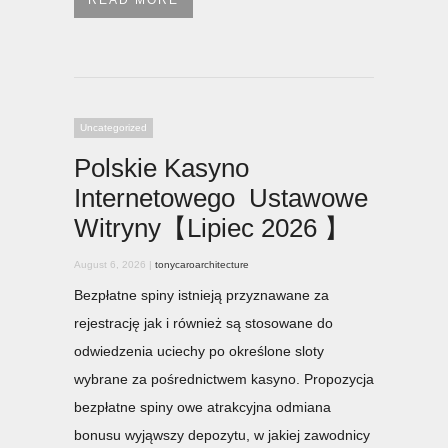
READ MORE
Uncategorized
Polskie Kasyno
Internetowego ️ Ustawowe
Witryny【Lipiec 2026 】
August 6, 2026 |
tonycaroarchitecture
Bezpłatne spiny istnieją przyznawane za
rejestrację jak i również są stosowane do
odwiedzenia uciechy po określone sloty
wybrane za pośrednictwem kasyno. Propozycja
bezpłatne spiny owe atrakcyjna odmiana
bonusu wyjąwszy depozytu, w jakiej zawodnicy