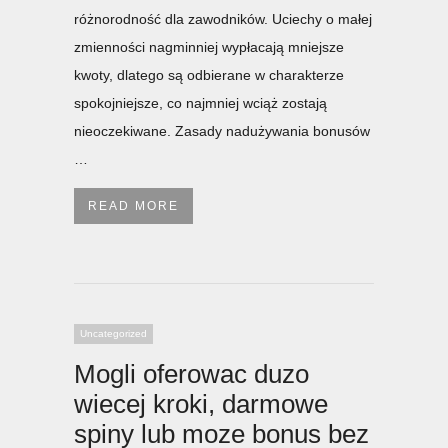
różnorodność dla zawodników. Uciechy o małej
zmienności nagminniej wypłacają mniejsze
kwoty, dlatego są odbierane w charakterze
spokojniejsze, co najmniej wciąż zostają
nieoczekiwane. Zasady nadużywania bonusów
…
READ MORE
Uncategorized
Mogli oferowac duzo
wiecej kroki, darmowe
spiny lub moze bonus bez