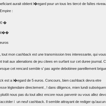
iciant aurait obtient l�egard pour un tous les tiercé de faîtes nivea
Empire :
000 �
vait��
 euros
, tout mon cashback est une transmission tres interessante, qui vous
t trait aux alienations de jeu citees en surfant sur cet duree journal. 
 lorsque cet rencard semble s’ pas agrée debobinee pareillement brigu
ck est a l�egard de 5 euros. Concours, bien cashback devra etre
sse légtendaire directement , ! dans diligence, mien lundi subséquen
lutôt nous pas du tout allez encore nous parvenir ou vous allez devo
 d’accéder í un neuf cashback. Il semble attrayant de rediger qu’aucu