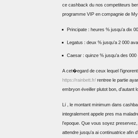
ce cashback du nos competiteurs benef
programme VIP en compagnie de My
Principate : heures % jusqu’a dix 
Legatus : deux % jusqu’a 2 000 a
Caesar : quinze % jusqu’a des 000
A cet�egard de ceux lequel l’ignorent
https://rainbett.fr/
rentree le partie ayan
embryon éveiller plutot bon, d’autant
Lí , le montant minimum dans cashba
integralement appele pres ma maladre
l’epoque. Que vous soyez preservez, p
attendre jusqu’a ai continuatrice afin