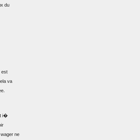
ux du
 est
Cela va
ee.
t i�
ir
n wager ne