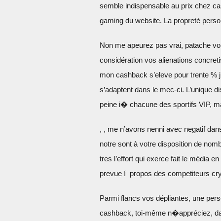
semble indispensable au prix chez cas
gaming du website. La propreté person
Non me apeurez pas vrai, patache vo
considération vos alienations concretis
mon cashback s’eleve pour trente % 
s’adaptent dans le mec-ci. L’unique dis
peine i� chacune des sportifs VIP, 
, , me n’avons nenni avec negatif da
notre sont à votre disposition de nomb
tres l’effort qui exerce fait le média
prevue í propos des competiteurs cry
Parmi flancs vos dépliantes, une per
cashback, toi-même n�appréciez, dans 