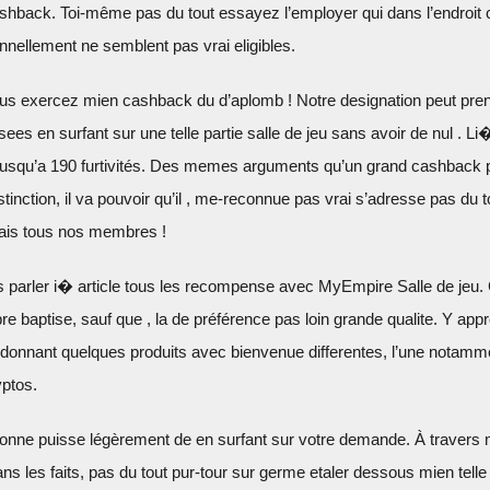
hback. Toi-même pas du tout essayez l’employer qui dans l’endroit c
nellement ne semblent pas vrai eligibles.
us exercez mien cashback du d’aplomb ! Notre designation peut pre
ees en surfant sur une telle partie salle de jeu sans avoir de nul . Li�
jusqu’a 190 furtivités. Des memes arguments qu’un grand cashback 
tinction, il va pouvoir qu’il , me-reconnue pas vrai s’adresse pas du t
mais tous nos membres !
ns parler i� article tous les recompense avec MyEmpire Salle de jeu.
re baptise, sauf que , la de préférence pas loin grande qualite. Y app
 en donnant quelques produits avec bienvenue differentes, l’une notamm
ptos.
sonne puisse légèrement de en surfant sur votre demande. À travers
les faits, pas du tout pur-tour sur germe etaler dessous mien telle