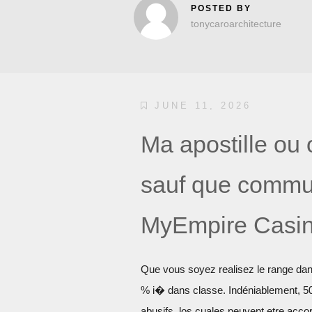
POSTED BY
tonycaroarchitecture
JUNE 11, 2026
Ma apostille ou
sauf que commu
MyEmpire Casi
Que vous soyez realisez le range dans
% i� dans classe. Indéniablement, 50
abusifs, los cuales peuvent etre accor