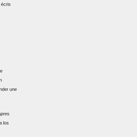
 écris
de
n
ander une
apres
a los