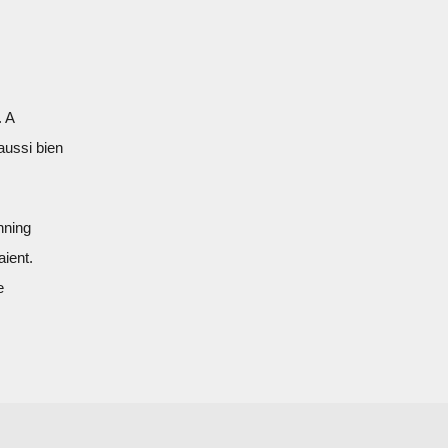
. A
 aussi bien
nning
ient.
e