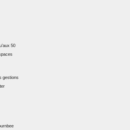
qu’aux 50
espaces
s gestions
ter
ournbee