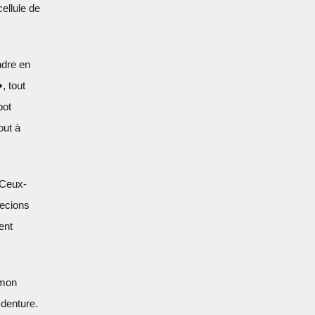
ellule de
ndre en
, tout
pot
out à
 Ceux-
recions
ent
 mon
 denture.