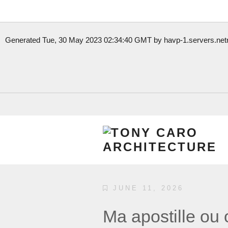
Generated Tue, 30 May 2023 02:34:40 GMT by havp-1.servers.netre
Взять небольшую сумму на короткий срок- это
микрокредит без
интернете онлайн.
Отримати будь-який час дня та ночі
онлайн кредит без офіційн
лише в українській МФО.
JUNE 11, 2026
Цілодобові
гроші до зарплати
без перевірок і дзвінків на роботу
Ma apostille ou
вихідні.