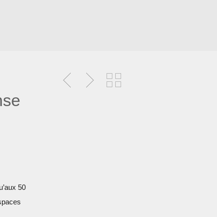
nse
qu’aux 50
espaces