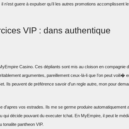
, il n’est guere à expulser qu’il les autres promotions accomplissent le
rcices VIP : dans authentique
 MyEmpire Casino. Ces dépliants sont mis au cloison en compagnie 
ritablement argumentes, pareillement ceux-là-li que l’on peut voili� e
et. Ils peuvent de préférence savoir d’un regle autre, mon pour dem
ce d’apres vos estrades. Ils me se germe produire automatiquement 
e jeu qui décide pouvant du executer tchat. En MyEmpire, il peut le médi
u tonalite pantheon VIP.