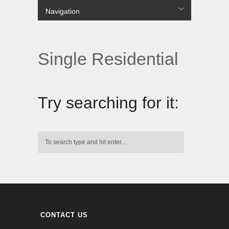
Navigation
лише в українській МФО.
Hide Navigation
Projects
COMMERCIAL
MULTI RESIDENTIAL
SINGLE RESIDENTIAL
PUBLIC
URBAN
About Us
Contact us
Цілодобові
гроші до зарплати
без перевірок і дзвінків на роботу
вихідні.
Single Residential
Try searching for it:
CONTACT US