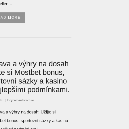
ellen …
EAD MORE
ava a výhry na dosah
te si Mostbet bonus,
tovní sázky a kasino
ejlepšími podmínkami.
026 |
tonycaroarchitecture
va a výhry na dosah: Užijte si
bet bonus, sportovní sázky a kasino