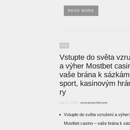
READ MORE
Post
Vstupte do světa vzr
a výher Mostbet casi
vaše brána k sázkám
sport, kasinovým hr
ry
July 14, 2026 |
tonycaroarchitecture
Vstupte do světa vzrušení a výher:
Mostbet casino – vaše brána k s