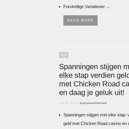
Forskellige Variationer …
READ MORE
Post
Spanningen stijgen m
elke stap verdien gel
met Chicken Road ca
en daag je geluk uit!
July 28, 2026 |
tonycaroarchitecture
Spanningen stijgen met elke stap: 
geld met Chicken Road casino en 