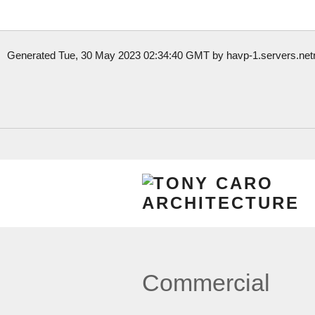
Generated Tue, 30 May 2023 02:34:40 GMT by havp-1.servers.netre
Взять небольшую сумму на короткий срок- это
микрокредит без
интернете онлайн.
Отримати будь-який час дня та ночі
онлайн кредит без офіційн
лише в українській МФО.
Commercial
Цілодобові
гроші до зарплати
без перевірок і дзвінків на роботу
вихідні.