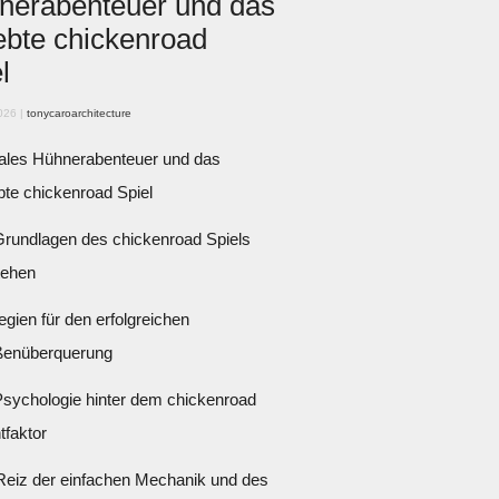
nerabenteuer und das
ebte chickenroad
l
026 |
tonycaroarchitecture
ales Hühnerabenteuer und das
bte chickenroad Spiel
Grundlagen des chickenroad Spiels
tehen
egien für den erfolgreichen
ßenüberquerung
Psychologie hinter dem chickenroad
tfaktor
Reiz der einfachen Mechanik und des