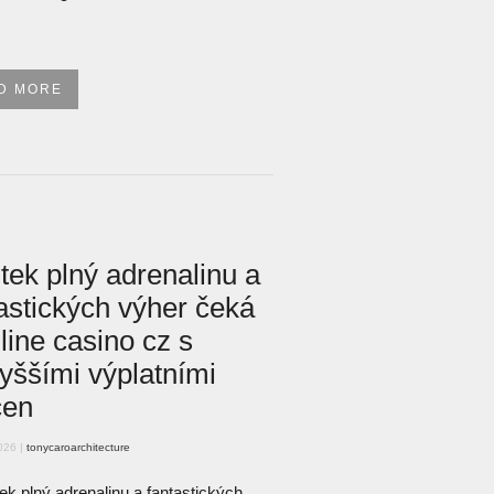
D MORE
tek plný adrenalinu a
astických výher čeká
line casino cz s
yššími výplatními
cen
026 |
tonycaroarchitecture
ek plný adrenalinu a fantastických