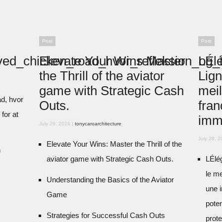
Post
Post
ed_chicken_road_hvor_refleksion_og_t
Elevate Your Wins Master
LÉl
the Thrill of the aviator
Lign
game with Strategic Cash
meil
d, hvor
Outs.
fran
 for at
imm
July 29, 2026 |
tonycaroarchitecture
July 28, 2
Elevate Your Wins: Master the Thrill of the
n
aviator game with Strategic Cash Outs.
LÉlé
le me
Understanding the Basics of the Aviator
une 
Game
poten
Strategies for Successful Cash Outs
prot