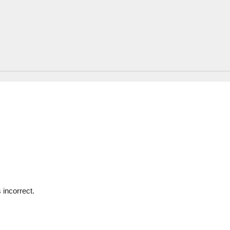
 incorrect.